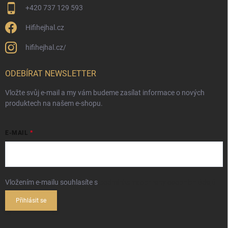
+420 737 129 593
Hifihejhal.cz
hifihejhal.cz/
ODEBÍRAT NEWSLETTER
Vložte svůj e-mail a my vám budeme zasílat informace o nových
produktech na našem e-shopu.
E-MAIL
Vložením e-mailu souhlasíte s
podmínkami ochrany osobních údajů
Přihlásit se