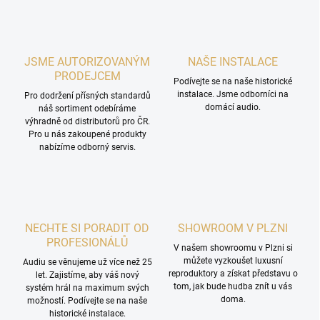
JSME AUTORIZOVANÝM
NAŠE INSTALACE
PRODEJCEM
Podívejte se na naše historické
instalace. Jsme odborníci na
Pro dodržení přísných standardů
domácí audio.
náš sortiment odebíráme
výhradně od distributorů pro ČR.
Pro u nás zakoupené produkty
nabízíme odborný servis.
NECHTE SI PORADIT OD
SHOWROOM V PLZNI
PROFESIONÁLŮ
V našem showroomu v Plzni si
můžete vyzkoušet luxusní
Audiu se věnujeme už více než 25
reproduktory a získat představu o
let. Zajistíme, aby váš nový
tom, jak bude hudba znít u vás
systém hrál na maximum svých
doma.
možností. Podívejte se na naše
historické instalace.