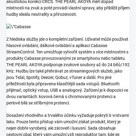
akustickou korekci CRCS. THE PEARL AKOYA měří dopad
místnosti na zvuk a poté provádí vlastní opravy, aby přiblížil příjem
hudby ideálu neutrality a přirozenosti.
Z hlediska služby jde o kompletní zařízení. Uživatel může používat
hlasové ovládání, dálkové ovládání a aplikaci Cabasse
StreamControl. Ten umožňuje vytvořit systém s více místnostmi s
produkty Cabasse provozovanými ze smartphonu nebo tabletu.
THE PEARL AKOYA podporuje zvukové soubory až do 24 bitů/192
kHz. Hudbu lze také přehrávat ze streamingových služeb, jako
jsou Tidal, Spotify, Deezer, Qobuz, vTuner a další. Pro jiné
příležitosti byla připravena klasičtější sada vstupů: Bluetooth
přijímač, optický vstup, USB a analogový. Zařízení je k dispozici ve
dvou variantách: kovová černá s chromovanými prstenci a
perlově bílá se stříbrnými prstenci.
Dosažení vhodného a trvalého účinku vyžaduje pokrytí 6 vrstvami
laku. Pouze tento přístup vám umožní získat produkt, který je
nejen dobře vyrobený, ale zároveň i luxusní. Sada obsahuje
cestovní obal, který vám umožní vzít reproduktor tam, kde jej