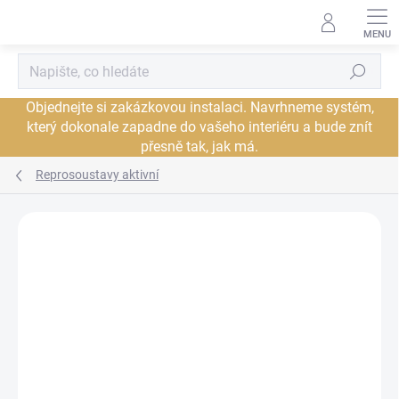
Přejít
na
obsah
Hledat
Objednejte si zakázkovou instalaci. Navrhneme systém,
který dokonale zapadne do vašeho interiéru a bude znít
přesně tak, jak má.
Reprosoustavy aktivní
Neohodnoceno
Podrobnosti hodnocení
ZNAČKA:
CABASSE
PROHLÍDKA V
DORUČENÍ ZDARMA
JSME AUTORIZOVANÝ
SHOWROOMU PLZEŇ
PRODEJCE