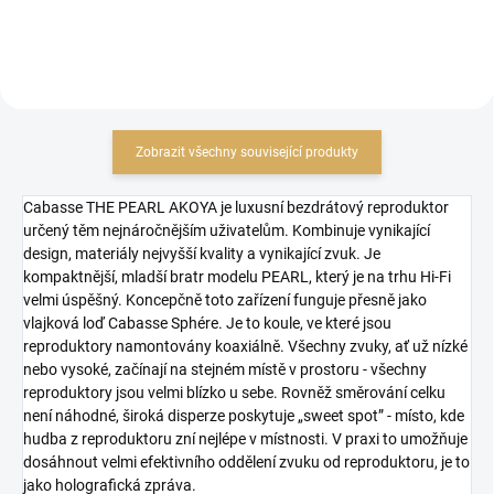
Zobrazit všechny související produkty
Cabasse THE PEARL AKOYA je luxusní bezdrátový reproduktor
určený těm nejnáročnějším uživatelům. Kombinuje vynikající
design, materiály nejvyšší kvality a vynikající zvuk. Je
kompaktnější, mladší bratr modelu PEARL, který je na trhu Hi-Fi
velmi úspěšný. Koncepčně toto zařízení funguje přesně jako
vlajková loď Cabasse Sphére. Je to koule, ve které jsou
reproduktory namontovány koaxiálně. Všechny zvuky, ať už nízké
nebo vysoké, začínají na stejném místě v prostoru - všechny
reproduktory jsou velmi blízko u sebe. Rovněž směrování celku
není náhodné, široká disperze poskytuje „sweet spot” - místo, kde
hudba z reproduktoru zní nejlépe v místnosti. V praxi to umožňuje
dosáhnout velmi efektivního oddělení zvuku od reproduktoru, je to
jako holografická zpráva.