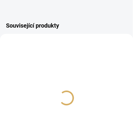
Související produkty
PROHLÍDKA V
PROHLÍDKA V
SHOWROOMU PLZEŇ
SHOWROOMU PLZEŇ
SUPRA MAINS BLOCK
SUPRA MAINS BLOCK
MD06-EU/SP SPC BLACK
MD08-16-EU/SP
- Silver Edition
6 999 Kč
6 590 Kč
5 784,30 Kč bez DPH
5 446,28 Kč bez DPH
Do košíku
Do košíku