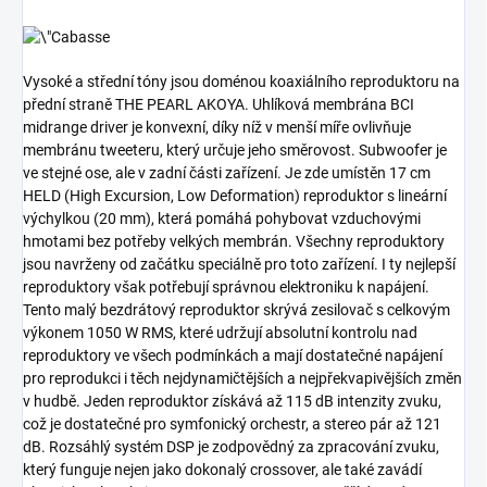
Vysoké a střední tóny jsou doménou koaxiálního reproduktoru na
přední straně THE PEARL AKOYA. Uhlíková membrána BCI
midrange driver je konvexní, díky níž v menší míře ovlivňuje
membránu tweeteru, který určuje jeho směrovost. Subwoofer je
ve stejné ose, ale v zadní části zařízení. Je zde umístěn 17 cm
HELD (High Excursion, Low Deformation) reproduktor s lineární
výchylkou (20 mm), která pomáhá pohybovat vzduchovými
hmotami bez potřeby velkých membrán. Všechny reproduktory
jsou navrženy od začátku speciálně pro toto zařízení. I ty nejlepší
reproduktory však potřebují správnou elektroniku k napájení.
Tento malý bezdrátový reproduktor skrývá zesilovač s celkovým
výkonem 1050 W RMS, které udržují absolutní kontrolu nad
reproduktory ve všech podmínkách a mají dostatečné napájení
pro reprodukci i těch nejdynamičtějších a nejpřekvapivějších změn
v hudbě. Jeden reproduktor získává až 115 dB intenzity zvuku,
což je dostatečné pro symfonický orchestr, a stereo pár až 121
dB. Rozsáhlý systém DSP je zodpovědný za zpracování zvuku,
který funguje nejen jako dokonalý crossover, ale také zavádí