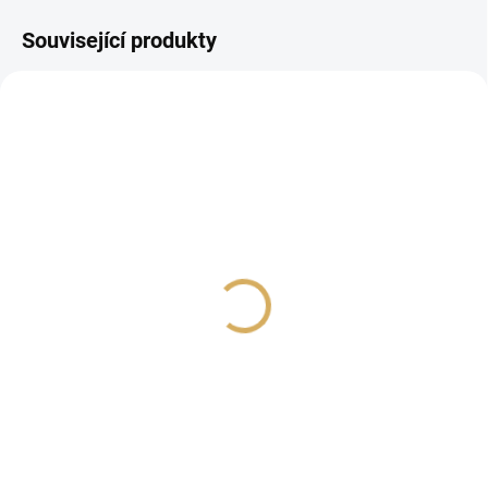
Související produkty
PROHLÍDKA V
SHOWROOMU PLZEŇ
REL T-Zero MKIII White
SVS 3000 Micro R-
Evolution PG Black
12 990 Kč
32 990 Kč
10 735,54 Kč bez DPH
27 264,46 Kč bez DPH
Do košíku
Do košíku