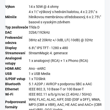
Výkon
14 x 50W @ 4 ohmy
4 x 1\" výškový s hedvání kalotou, 4 x 2.25\" s
Měniče
hliníkovou membránou středobasový, 6 x 2.75\"
basové s vysokým zdvihem
Typ zesilovače
Třída D
DAC
32bit/192kHz
Frekvenční
38Hz až 20kHz +/-3dB, LF(-10dB) @ 32Hz
odezva
Display
6.8\" IPS TFT - 1280 x 480
Streamovaní
StreamMagic 4. generace
Analogové
1 x analogový (RCA) + 1 x Phono (RCA)
vstupy
HDMI ARC
Ano - eARC
USB
1 x USB Media
S/PDIF vstup
1 x TOSlink
Bluetooth
5.1 A2DP / AVRCP s podporou SBC a AAC
Ethernet
IEEE 802.3, 10 Base-T or 100 Base-T
Wi-Fi
IEEE 802.11 a/b/g/n/ac (2.4GHz / 5GHz)
WAV, FLAC, ALAC, AIFF, DSD (DSF a DFF), WMA,
Podporované
MP3 (CBR a VBR), AAC, HE AAC and AAC+ (CBR
formáty
and VBR), OGG Vorbis