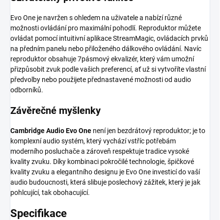
Evo One je navržen s ohledem na uživatele a nabízí různé
možnosti ovládání pro maximální pohodlí. Reproduktor můžete
ovládat pomocí intuitivní aplikace StreamMagic, ovládacích prvků
na předním panelu nebo přiloženého dálkového ovládání. Navíc
reproduktor obsahuje 7pásmový ekvalizér, který vám umožní
přizpůsobit zvuk podle vašich preferencí, ať už si vytvoříte vlastní
předvolby nebo použijete přednastavené možnosti od audio
odborníků.
Závěrečné myšlenky
Cambridge Audio Evo One
není jen bezdrátový reproduktor; je to
komplexní audio systém, který vychází vstříc potřebám
moderního posluchače a zároveň respektuje tradice vysoké
kvality zvuku. Díky kombinaci pokročilé technologie, špičkové
kvality zvuku a elegantního designu je Evo One investicí do vaší
audio budoucnosti, která slibuje poslechový zážitek, který je jak
pohlcující, tak obohacující.
Specifikace