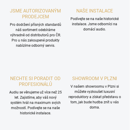
JSME AUTORIZOVANÝM
NAŠE INSTALACE
PRODEJCEM
Podívejte se na naše historické
instalace. Jsme odborníci na
Pro dodržení přísných standardů
domácí audio.
náš sortiment odebíráme
výhradně od distributorů pro ČR.
Pro u nás zakoupené produkty
nabízíme odborný servis.
NECHTE SI PORADIT OD
SHOWROOM V PLZNI
PROFESIONÁLŮ
V našem showroomu v Plzni si
můžete vyzkoušet luxusní
Audiu se věnujeme už více než 25
reproduktory a získat představu o
let. Zajistíme, aby váš nový
tom, jak bude hudba znít u vás
systém hrál na maximum svých
doma.
možností. Podívejte se na naše
historické instalace.