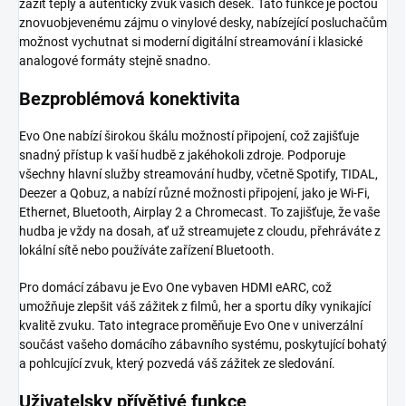
zažít teplý a autentický zvuk vašich desek. Tato funkce je poctou
znovuobjevenému zájmu o vinylové desky, nabízející posluchačům
možnost vychutnat si moderní digitální streamování i klasické
analogové formáty stejně snadno.
Bezproblémová konektivita
Evo One nabízí širokou škálu možností připojení, což zajišťuje
snadný přístup k vaší hudbě z jakéhokoli zdroje. Podporuje
všechny hlavní služby streamování hudby, včetně Spotify, TIDAL,
Deezer a Qobuz, a nabízí různé možnosti připojení, jako je Wi-Fi,
Ethernet, Bluetooth, Airplay 2 a Chromecast. To zajišťuje, že vaše
hudba je vždy na dosah, ať už streamujete z cloudu, přehráváte z
lokální sítě nebo používáte zařízení Bluetooth.
Pro domácí zábavu je Evo One vybaven HDMI eARC, což
umožňuje zlepšit váš zážitek z filmů, her a sportu díky vynikající
kvalitě zvuku. Tato integrace proměňuje Evo One v univerzální
součást vašeho domácího zábavního systému, poskytující bohatý
a pohlcující zvuk, který pozvedá váš zážitek ze sledování.
Uživatelsky přívětivé funkce