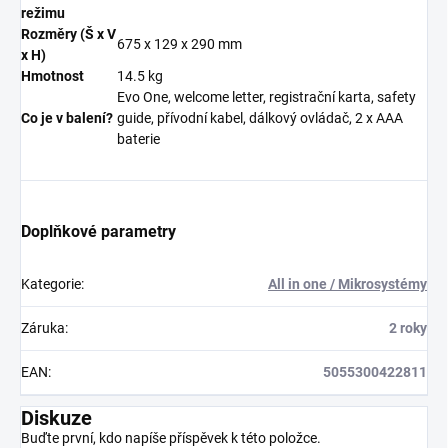
režimu
Rozměry (Š x V
675 x 129 x 290 mm
x H)
Hmotnost
14.5 kg
Evo One, welcome letter, registrační karta, safety
Co je v balení?
guide, přívodní kabel, dálkový ovládač, 2 x AAA
baterie
Doplňkové parametry
Kategorie
:
All in one / Mikrosystémy
Záruka
:
2 roky
EAN
:
5055300422811
Diskuze
Buďte první, kdo napíše příspěvek k této položce.