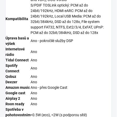
S/PDIF TOSLink optický: PCM až do
24bit/192kHz, HDMI eARC: PCM až do
24bit/192kHz, Local USB Media: PCM až do
Kompatibilita
32bit/384kHz, DSD až do 128x, File system
support FAT32, NTFS, Ext2/3/4, ExFAT, UPnP:
PCM až do 32bit/384kHz, DSD až do 128x
Úprava basů a
Ano - pokročilé služby DSP
výšek
Internetové
Ano
rádio
Tidal Connect
Ano
Spotify
Ano
Connect
Qobuz
Ano
Deezer
Ano
Amazon music
Ano - přes Google Cast
Google cast
Ano
Airplay 2
Ano
Roon ready
Ano
Spotřeba v
pohotovostním
<0.5W (eco), <2W (s podporou sítě)