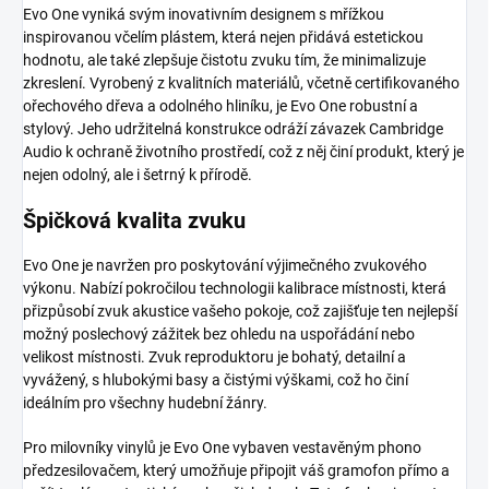
Evo One vyniká svým inovativním designem s mřížkou
inspirovanou včelím plástem, která nejen přidává estetickou
hodnotu, ale také zlepšuje čistotu zvuku tím, že minimalizuje
zkreslení. Vyrobený z kvalitních materiálů, včetně certifikovaného
ořechového dřeva a odolného hliníku, je Evo One robustní a
stylový. Jeho udržitelná konstrukce odráží závazek Cambridge
Audio k ochraně životního prostředí, což z něj činí produkt, který je
nejen odolný, ale i šetrný k přírodě.
Špičková kvalita zvuku
Evo One je navržen pro poskytování výjimečného zvukového
výkonu. Nabízí pokročilou technologii kalibrace místnosti, která
přizpůsobí zvuk akustice vašeho pokoje, což zajišťuje ten nejlepší
možný poslechový zážitek bez ohledu na uspořádání nebo
velikost místnosti. Zvuk reproduktoru je bohatý, detailní a
vyvážený, s hlubokými basy a čistými výškami, což ho činí
ideálním pro všechny hudební žánry.
Pro milovníky vinylů je Evo One vybaven vestavěným phono
předzesilovačem, který umožňuje připojit váš gramofon přímo a