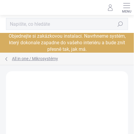
Přejít
na
obsah
Hledat
Objednejte si zakázkovou instalaci. Navrhneme systém,
který dokonale zapadne do vašeho interiéru a bude znít
přesně tak, jak má.
All in one / Mikrosystémy
Neohodnoceno
Podrobnosti hodnocení
ZNAČKA:
CAMBRIDGE AUDIO
PROHLÍDKA V
JSME AUTORIZOVANÝ
SHOWROOMU PLZEŇ
PRODEJCE