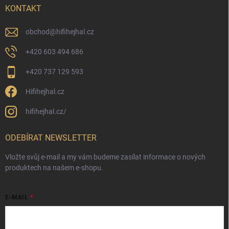
KONTAKT
obchod
@
hifihejhal.cz
+420 603 494 686
+420 737 129 593
Hifihejhal.cz
hifihejhal.cz/
ODEBÍRAT NEWSLETTER
Vložte svůj e-mail a my vám budeme zasílat informace o nových
produktech na našem e-shopu.
E-MAIL