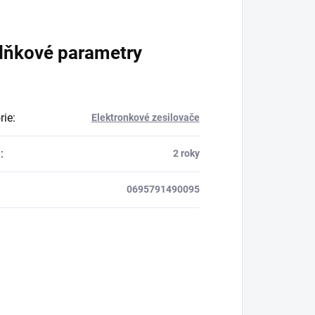
lňkové parametry
rie
:
Elektronkové zesilovače
a
:
2 roky
0695791490095