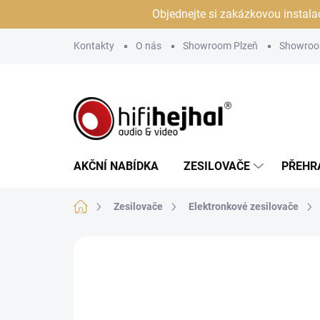
Přejít
Objednejte si zakázkovou instala
na
obsah
Kontakty
O nás
Showroom Plzeň
Showroo
AKČNÍ NABÍDKA
ZESILOVAČE
PŘEHR
Domů
Zesilovače
Elektronkové zesilovače
Neohodnoceno
Podrobnosti hodn