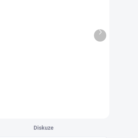
Další
SUPRA MAINS BLOCK
produkt
MD06-EU/SP SPC BLACK
- Silver Edition + SUPRA
LoRad 2.5 SPC CS-EU
8 299 Kč
1,0m
6 858,68 Kč bez DPH
Do košíku
Diskuze