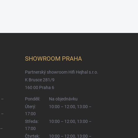
SHOWROOM PRAHA
Partnerský showroom Hifi Hejhal s.r.o.
K Brusce 281/9
160 00 Praha 6
 –
Pondělí:
Na objednávku
Úterý:
10:00 – 12:00, 13:00 –
 –
17:00
Středa:
10:00 – 12:00, 13:00 –
 –
17:00
Čtvrtek:
10:00 – 12:00, 13:00 –