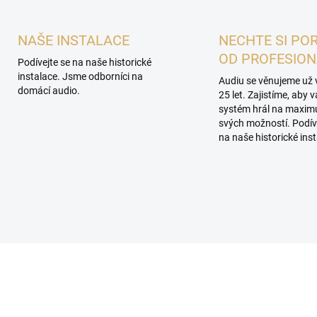
NAŠE INSTALACE
NECHTE SI PO
OD PROFESIO
Podívejte se na naše historické
instalace. Jsme odborníci na
Audiu se věnujeme už 
domácí audio.
25 let. Zajistíme, aby 
systém hrál na maxi
svých možností. Podív
na naše historické inst
PROHLÍDKA V
SHOWROOMU PLZEŇ