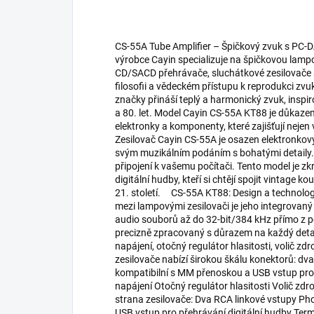
CS-55A Tube Amplifier – Špičkový zvuk s PC-DA
výrobce Cayin specializuje na špičkovou lampo
CD/SACD přehrávače, sluchátkové zesilovače a n
filosofii a vědeckém přístupu k reprodukci zvu
značky přináší teplý a harmonický zvuk, inspi
a 80. let. Model Cayin CS-55A KT88 je důkazem
elektronky a komponenty, které zajišťují nejen
Zesilovač Cayin CS-55A je osazen elektronko
svým muzikálním podáním s bohatými detaily
připojení k vašemu počítači. Tento model je zk
digitální hudby, kteří si chtějí spojit vintage
21. století. CS-55A KT88: Design a technolo
mezi lampovými zesilovači je jeho integrovan
audio souborů až do 32-bit/384 kHz přímo z p
precizně zpracovaný s důrazem na každý detai
napájení, otočný regulátor hlasitosti, volič zd
zesilovače nabízí širokou škálu konektorů: dv
kompatibilní s MM přenoskou a USB vstup pro di
napájení Otočný regulátor hlasitosti Volič zdr
strana zesilovače: Dva RCA linkové vstupy P
USB vstup pro přehrávání digitální hudby Termin