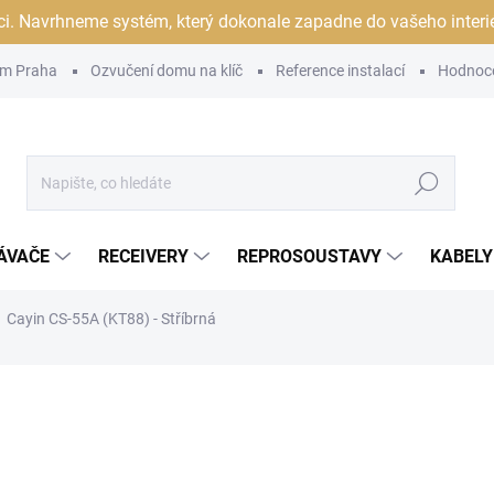
ci. Navrhneme systém, který dokonale zapadne do vašeho interiér
m Praha
Ozvučení domu na klíč
Reference instalací
Hodnoc
Hledat
ÁVAČE
RECEIVERY
REPROSOUSTAVY
KABELY
Cayin CS-55A (KT88) - Stříbrná
ocení
ZNAČKA:
CAYIN
59 990 Kč
/ ks
49 578,51 Kč bez DPH