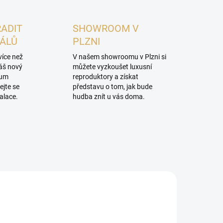
RADIT
SHOWROOM V
NÁLŮ
PLZNI
více než
V našem showroomu v Plzni si
váš nový
můžete vyzkoušet luxusní
mum
reproduktory a získat
ejte se
představu o tom, jak bude
alace.
hudba znít u vás doma.
PROHLÍDKA V
SHOWROOMU PLZEŇ