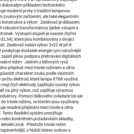
je dokonalým příkladem technického
uje moderní prvky s tradiční lampovou
ým zvukovým zařízením, ale také elegantním
 konstrukce a výkon Zesilovač je důkazem
ři robustní transformátory (jeden vstupní a
ektronek. Výstupní stupeň je osazen čtyřmi
 EL34), které jsou kombinovány s dvojicí
ti. Zesilovač nabízí výkon 2×22 W při 8
 poskytuje dostatek energie i pro náročnější
zajistí plnou podporu přehrávání digitálních
ineární režim Jedním z klíčových rysů
no přepínat mezi triode režimem a ultra-
způsobit charakter zvuku podle vlastních
v počtu elektrod, které lampa KT88 využívá.
ají čtyři elektrody zajišťující vysoký výkon.
měř na plný výkon, což zajišťuje výraznou
oduktory. Pomocí dálkového ovladače lze ale
č do triode režimu, ve kterém jsou využívány
je snadné přepínání mezi triode a ultra-
 Tento flexibilní systém umožňuje
ím nebo konkrétním požadavkům skladby,
 detailní zvuk Přestože triode režim
ansparentnější, s hlubší stereo scénou a