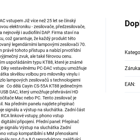
C vstupem Již více než 25 let se čínský
Dop
vou elektroniku - zesilovače, předzesilovače,
ejnověji i audiofilní DAP. Firma staví na
ku, což garantuje, že každý produkt této
rovaný legendárními lampovými zesilovači 70.
 právě tohoto přístupu a nabízí prvotřídní
Katego
 výjimečný zvuk, ale také férovou cenu.
vým uspořádáním typu KT88, které je známé
Záruk
. Díky vestavěnému PC-DAC vstupu umožňuje
rátka skvělou volbou pro milovníky vinylu i
 kouzlo lampových zesilovačů s technologiemi
EAN
:
gie Co dělá Cayin CS-55A KT88 jedinečným
ý USB DAC, který umožňuje přehrávání HD
očítače Mac nebo PC. Tento zesilovač je
l. Na předním panelu najdete přepínač
roje signálu a výstup na sluchátka. Zadní část
a RCA linkové vstupy, phono vstup
gitální připojení. Přední panel: Přepínač
oje signálu Výstup na sluchátka Zadní
hono vstup kompatibilní s MM přenoskami
ály pro 4 Ω a 8 Ω reproduktory, zajišťující