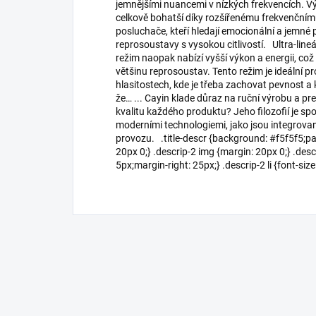
jemnějšími nuancemi v nízkých frekvencích. Výš
celkově bohatší díky rozšířenému frekvenčnímu
posluchače, kteří hledají emocionální a jemné
reprosoustavy s vysokou citlivostí. Ultra-lineá
režim naopak nabízí vyšší výkon a energii, což
většinu reprosoustav. Tento režim je ideální p
hlasitostech, kde je třeba zachovat pevnost a 
že… ... Cayin klade důraz na ruční výrobu a pre
kvalitu každého produktu? Jeho filozofií je s
moderními technologiemi, jako jsou integrovan
provozu. .title-descr {background: #f5f5f5;p
20px 0;} .descrip-2 img {margin: 20px 0;} .desc
5px;margin-right: 25px;} .descrip-2 li {font-size