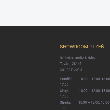
SHOWROOM PLZEŇ
hifi hejhal audio & video
Tovární 281/5
301 00 Plzeň 3
Pondělí:
10:00 – 12:00, 13:00
17:00
Úterý:
10:00 – 12:00, 13:00
17:00
Středa:
10:00 – 12:00, 13:00
17:00