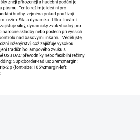
ky znějí přirozeněji a hudební podání je
 pásmu. Tento režim je ideální pro
 podání hudby, zejména pokud používají
rní režim: Síla a dynamika Ultra-lineární
 zajišťuje silný, dynamický zvuk vhodný pro
ro náročné skladby nebo poslech při vyšších
kontrolu nad basovými linkami. Věděli jste,
cizní inženýrství, což zajišťuje vysokou
pojení tradičního lampového zvuku s
é USB DAC převodníky nebo flexibilní režimy
adding: 30px;border-radius: 2rem;margin:
rip-2 p {font-size: 105%;margin-left:
: