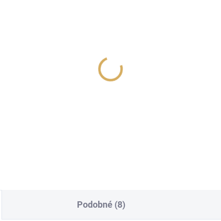
PRA MAINS BLOCK
SUPRA MAINS BLOCK
01-EU-16 DC-Blocker
MD06-EU/SP SWITCH
SPC BLACK - Silver
 799 Kč
Edition
6 999 Kč
51,24 Kč bez DPH
5 784,30 Kč bez DPH
Do košíku
Do košíku
Podobné (8)