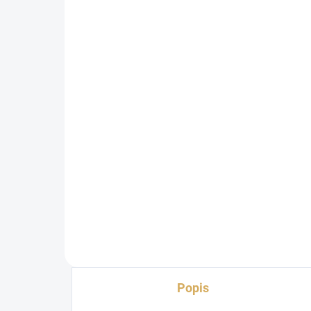
Nordost QBASE 4 MARK
SU
III
MD
32 990 Kč
11
27 264,46 Kč bez DPH
9 7
Do košíku
Popis