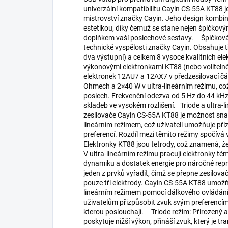
univerzální kompatibilitu Cayin CS-55A KT88 
mistrovství značky Cayin. Jeho design kombin
estetikou, díky čemuž se stane nejen špičkov
doplňkem vaší poslechové sestavy. Špičková
technické vyspělosti značky Cayin. Obsahuje t
dva výstupní) a celkem 8 vysoce kvalitních el
výkonovými elektronkami KT88 (nebo volitelně
elektronek 12AU7 a 12AX7 v předzesilovací čás
Ohmech a 2×40 W v ultra-lineárním režimu, což
poslech. Frekvenční odezva od 5 Hz do 44 kHz 
skladeb ve vysokém rozlišení. Triode a ultra-l
zesilovače Cayin CS-55A KT88 je možnost snad
lineárním režimem, což uživateli umožňuje při
preferencí. Rozdíl mezi těmito režimy spočívá 
Elektronky KT88 jsou tetrody, což znamená, že m
V ultra-lineárním režimu pracují elektronky té
dynamiku a dostatek energie pro náročné repr
jeden z prvků vyřadit, čímž se přepne zesilova
pouze tři elektrody. Cayin CS-55A KT88 umožňu
lineárním režimem pomocí dálkového ovládání.
uživatelům přizpůsobit zvuk svým preferenc
kterou poslouchají. Triode režim: Přirozený a
poskytuje nižší výkon, přináší zvuk, který je tr