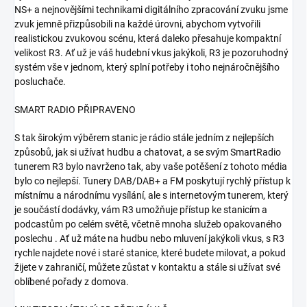
NS+ a nejnovějšími technikami digitálního zpracování zvuku jsme
zvuk jemně přizpůsobili na každé úrovni, abychom vytvořili
realistickou zvukovou scénu, která daleko přesahuje kompaktní
velikost R3. Ať už je váš hudební vkus jakýkoli, R3 je pozoruhodný
systém vše v jednom, který splní potřeby i toho nejnáročnějšího
posluchače.
SMART RADIO PŘIPRAVENO
S tak širokým výběrem stanic je rádio stále jedním z nejlepších
způsobů, jak si užívat hudbu a chatovat, a se svým SmartRadio
tunerem R3 bylo navrženo tak, aby vaše potěšení z tohoto média
bylo co nejlepší. Tunery DAB/DAB+ a FM poskytují rychlý přístup k
místnímu a národnímu vysílání, ale s internetovým tunerem, který
je součástí dodávky, vám R3 umožňuje přístup ke stanicím a
podcastům po celém světě, včetně mnoha služeb opakovaného
poslechu . Ať už máte na hudbu nebo mluvení jakýkoli vkus, s R3
rychle najdete nové i staré stanice, které budete milovat, a pokud
žijete v zahraničí, můžete zůstat v kontaktu a stále si užívat své
oblíbené pořady z domova.