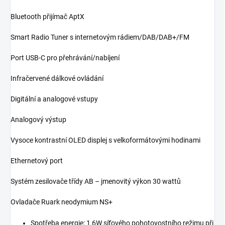
Bluetooth přijímač AptX
Smart Radio Tuner s internetovým rádiem/DAB/DAB+/FM
Port USB-C pro přehrávání/nabíjení
Infračervené dálkové ovládání
Digitální a analogové vstupy
Analogový výstup
Vysoce kontrastní OLED displej s velkoformátovými hodinami
Ethernetový port
Systém zesilovače třídy AB – jmenovitý výkon 30 wattů
Ovladače Ruark neodymium NS+
Spotřeba energie: 1,6W síťového pohotovostního režimu při