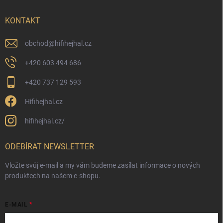
KONTAKT
obchod
@
hifihejhal.cz
+420 603 494 686
+420 737 129 593
Hifihejhal.cz
hifihejhal.cz/
ODEBÍRAT NEWSLETTER
Vložte svůj e-mail a my vám budeme zasílat informace o nových
produktech na našem e-shopu.
E-MAIL