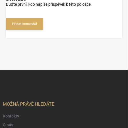
Buďte první, kdo napíše příspěvek k této položce.
Přidat komentář
Z
á
p
a
t
í
MOŽNÁ PRÁVĚ HLEDÁTE
Kontakty
O nás