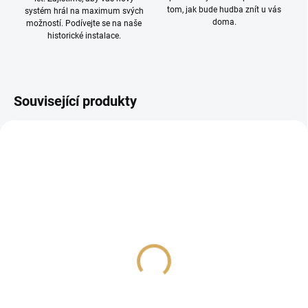
tom, jak bude hudba znít u vás
systém hrál na maximum svých
doma.
možností. Podívejte se na naše
historické instalace.
Související produkty
Sonos Roam 2 bílá
TEAC NT-507T Black
4 990 Kč
45 020 Kč
4 123,97 Kč bez DPH
37 206,61 Kč bez DPH
Do košíku
Do košíku