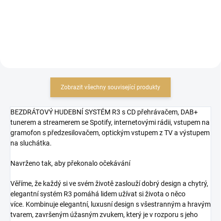
Zobrazit všechny související produkty
BEZDRÁTOVÝ HUDEBNÍ SYSTÉM R3
s CD přehrávačem, DAB+
tunerem a streamerem se Spotify, internetovými rádii, vstupem na
gramofon s předzesilovačem, optickým vstupem z TV a výstupem
na sluchátka.
Navrženo tak, aby překonalo očekávání
Věříme, že každý si ve svém životě zaslouží dobrý design a chytrý,
elegantní systém R3 pomáhá lidem užívat si života o něco
více. Kombinuje elegantní, luxusní design s všestranným a hravým
tvarem, završeným úžasným zvukem, který je v rozporu s jeho