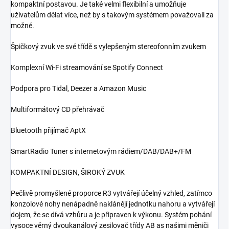
kompaktní postavou. Je také velmi flexibilní a umožňuje
uživatelům dělat více, než by s takovým systémem považovali za
možné.
Špičkový zvuk ve své třídě s vylepšeným stereofonním zvukem
Komplexní Wi-Fi streamování se Spotify Connect
Podpora pro Tidal, Deezer a Amazon Music
Multiformátový CD přehrávač
Bluetooth přijímač AptX
SmartRadio Tuner s internetovým rádiem/DAB/DAB+/FM
KOMPAKTNÍ DESIGN, ŠIROKÝ ZVUK
Pečlivě promyšlené proporce R3 vytvářejí účelný vzhled, zatímco
konzolové nohy nenápadně naklánějí jednotku nahoru a vytvářejí
dojem, že se dívá vzhůru a je připraven k výkonu. Systém pohání
vysoce věrný dvoukanálový zesilovač třídy AB as našimi měniči