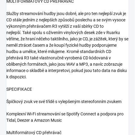
MULTIFORMÁTOVÝ CD PŘEHRÁVAČ
Služby streamování hudby jsou dobré, ale pro ten nejlepší zvuk je
CD stále jedním z nejlepších způsobů poslechu a se svým vysoce
výkonným přehrávačem R3 vytěží z vaší sbírky CD to
nejlepší. Také spolu s oživením vinylových desek zde v Ruarku
věříme, že hraní něčeho taktilního, jako je CD, je zážitek, který by se
neměl ztrácet časem a že koupí fyzické hudby podporujeme
hudbu a umělce, které milujeme. Kromě standardních CD
přehrává R3 také vlastnoručně vyrobená CD kódovaná v
oblíbených formátech, jako jsou WAV a MP3, a navíc zobrazuje
informace o skladbě a interpretovi, pokud jsou tato data na disku
k dispozici.
SPECIFIKACE
Špičkový zvuk ve své třídě s vylepšeným stereofonním zvukem
Komplexní Wi-Fi streamování se Spotify Connect a podpora pro
Tidal, Deezer a Amazon Music
Multiformátový CD přehrávač