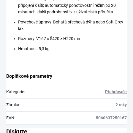
připojení k síti; automatický pohotovostní režim po 20
minutách, další podrobnosti viz uživatelská příručka
Povrchové úpravy: Bohatá ořechová dýha nebo Soft Grey
lak
Rozměry: V167 × Š420 × H220 mm
Hmotnost: 5,3 kg
Doplňkové parametry
Kategorie
:
Přehrávače
Záruka
:
2 roky
EAN
:
5060637250167
Diskuze