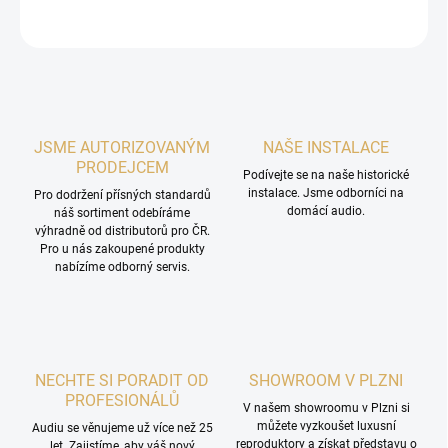
ZEPTAT SE
HLÍDAT
JSME AUTORIZOVANÝM
NAŠE INSTALACE
PRODEJCEM
Podívejte se na naše historické
instalace. Jsme odborníci na
Pro dodržení přísných standardů
domácí audio.
náš sortiment odebíráme
výhradně od distributorů pro ČR.
Pro u nás zakoupené produkty
nabízíme odborný servis.
NECHTE SI PORADIT OD
SHOWROOM V PLZNI
PROFESIONÁLŮ
V našem showroomu v Plzni si
můžete vyzkoušet luxusní
Audiu se věnujeme už více než 25
reproduktory a získat představu o
let. Zajistíme, aby váš nový