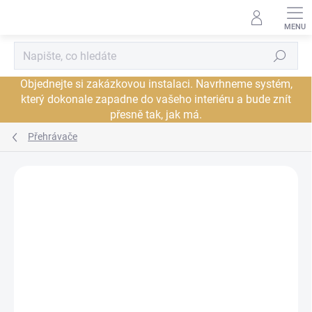
Přejít
na
obsah
Hledat
Objednejte si zakázkovou instalaci. Navrhneme systém,
který dokonale zapadne do vašeho interiéru a bude znít
přesně tak, jak má.
Přehrávače
Neohodnoceno
Podrobnosti hodnocení
ZNAČKA:
RUARK AUDIO
PROHLÍDKA V
JSME AUTORIZOVANÝ
SHOWROOMU PLZEŇ
PRODEJCE